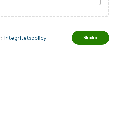
r:
Integritetspolicy
Skicka