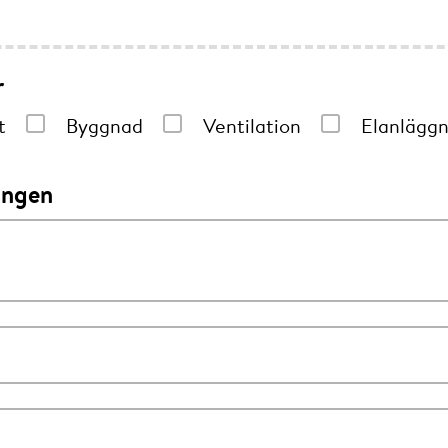
r
t
Byggnad
Ventilation
Elanläggn
ingen