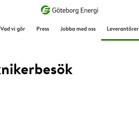
Vad vill du söka efter?
Vad vi gör
Press
Jobba med oss
Leverantörer
knikerbesök