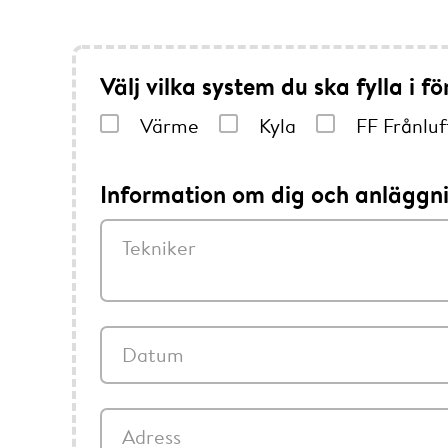
Välj vilka system du ska fylla i fö
Värme
Kyla
FF Frånluf
Information om dig och anläggn
Tekniker
Datum
Adress