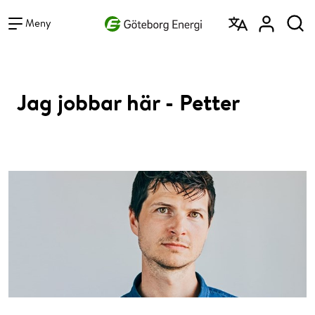
Vad vill du söka efter?
Sök
Meny
Jag jobbar här - Petter