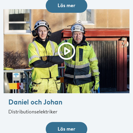
Läs mer
Vi tror på en jämställd arbetsplats med mångfald.
Personer med olika synsätt och erfarenheter utvecklar
vår verksamhet och driver den framåt - styrkan i våra
olikheter skapar framgång. Delar du våra värderingar? Vi
ser fram emot din ansökan!
Daniel och Johan
Distributionselektriker
Läs mer