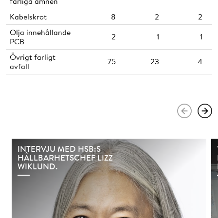
farliga ämnen
Kabelskrot
8
2
2
Olja innehållande
2
1
1
PCB
Övrigt farligt
75
23
4
avfall
INTERVJU MED HSB:S
HÅLLBARHETSCHEF LIZZ
WIKLUND.