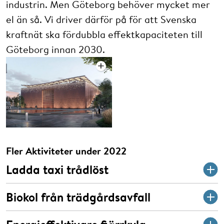
industrin. Men Göteborg behöver mycket mer
el än så. Vi driver därför på för att Svenska
kraftnät ska fördubbla effektkapaciteten till
Göteborg innan 2030.
Fler Aktiviteter under 2022
Ladda taxi trådlöst
Biokol från trädgårdsavfall
Vi har inlett ett test- och utvecklingsprojekt kring trådlös
laddning av elektriska taxibilar – i skarp trafik och i