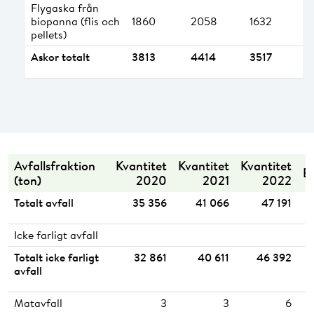
Flygaska från
biopanna (flis och
1860
2058
1632
pellets)
Askor totalt
3813
4414
3517
Avfallsfraktion
Kvantitet
Kvantitet
Kvantitet
B
(ton)
2020
2021
2022
Totalt avfall
35 356
41 066
47 191
Icke farligt avfall
Totalt icke farligt
32 861
40 611
46 392
avfall
Matavfall
3
3
6