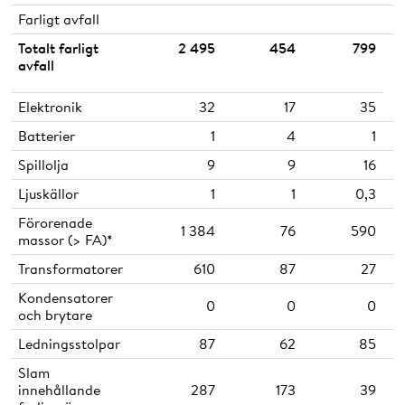
Farligt avfall
Totalt farligt
2 495
454
799
avfall
Elektronik
32
17
35
Batterier
1
4
1
Spillolja
9
9
16
Ljuskällor
1
1
0,3
Förorenade
1 384
76
590
massor (> FA)*
Transformatorer
610
87
27
Kondensatorer
0
0
0
och brytare
Ledningsstolpar
87
62
85
Slam
innehållande
287
173
39