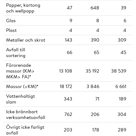
Papper, kartong
47
648
39
M
och wellpapp
Glas
9
8
6
M
Plast
4
4
4
M
Metaller och skrot
143
390
309
M
Avfall till
66
65
45
sortering
Förorenade
massor (KM>
13 108
35 192
38 539
MKM> FA)*
Massor (<KM)*
18 172
3 846
6 661
Vattenhaltigt
343
71
189
slam
Icke brännbart
762
206
304
verksamhetsavfall
Övrigt icke farligt
203
178
289
avfall