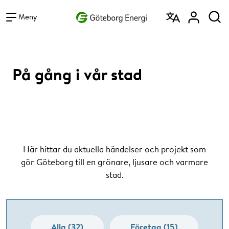
Vad vill du söka efter?
Sök
Meny
På gång i vår stad
Här hittar du aktuella händelser och projekt som
gör Göteborg till en grönare, ljusare och varmare
stad.
Alla (32)
Företag (15)