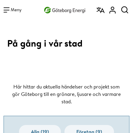
Vad vill du söka efter?
Sök
Meny
På gång i vår stad
Här hittar du aktuella händelser och projekt som
gör Göteborg till en grönare, ljusare och varmare
stad.
Alla (19)
Företag (9)