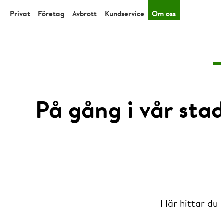
Privat
Företag
Avbrott
Kundservice
Om oss
På gång i vår sta
Här hittar du