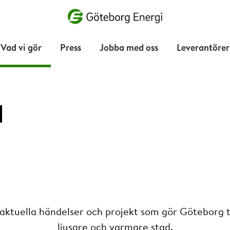
Vad vill du söka efter?
Vad vi gör
Press
Jobba med oss
Leverantörer
d
 aktuella händelser och projekt som gör Göteborg ti
ljusare och varmare stad.