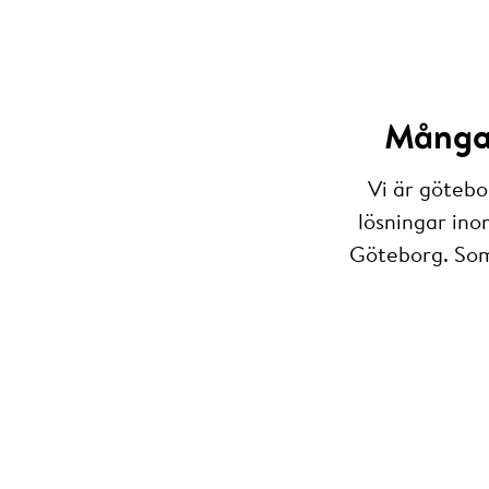
Många 
Vi är götebo
lösningar ino
Göteborg. Som