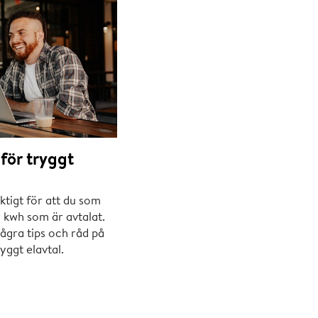
 för tryggt
iktigt för att du som
r kwh som är avtalat.
några tips och råd på
ryggt elavtal.