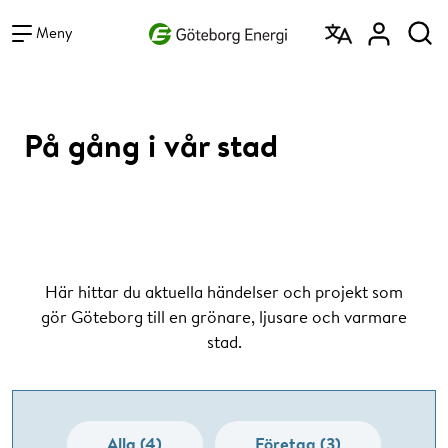
Vad vill du söka efter?
Sök
Meny
På gång i vår stad
Här hittar du aktuella händelser och projekt som
gör Göteborg till en grönare, ljusare och varmare
stad.
Alla (4)
Företag (3)