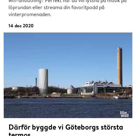
wifi-anslutning? Perfekt när du vill lyssna på musik på
löprundan eller streama din favoritpodd på
vinterpromenaden.
14 dec 2020
Därför byggde vi Göteborgs största
termos