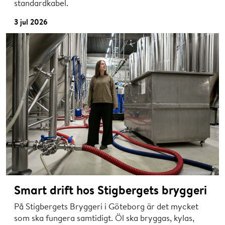
standardkabel.
3 jul 2026
Smart drift hos Stigbergets bryggeri
På Stigbergets Bryggeri i Göteborg är det mycket
som ska fungera samtidigt. Öl ska bryggas, kylas,