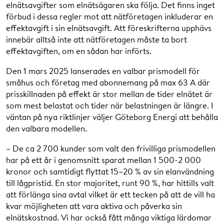
elnätsavgifter som elnätsägaren ska följa. Det finns inget
förbud i dessa regler mot att nätföretagen inkluderar en
effektavgift i sin elnätsavgift. Att föreskrifterna upphävs
innebär alltså inte att nätföretagen måste ta bort
effektavgiften, om en sådan har införts.
Den 1 mars 2025 lanserades en valbar prismodell för
småhus och företag med abonnemang på max 63 A där
prisskillnaden på effekt är stor mellan de tider elnätet är
som mest belastat och tider när belastningen är längre. I
väntan på nya riktlinjer väljer Göteborg Energi att behålla
den valbara modellen.
– De ca 2 700 kunder som valt den frivilliga prismodellen
har på ett år i genomsnitt sparat mellan 1 500-2 000
kronor och samtidigt flyttat 15–20 % av sin elanvändning
till lågpristid. En stor majoritet, runt 90 %, har hittills valt
att förlänga sina avtal vilket är ett tecken på att de vill ha
kvar möjligheten att vara aktiva och påverka sin
elnätskostnad. Vi har också fått många viktiga lärdomar