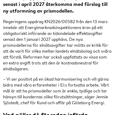
senast i april 2027 återkomma med förslag till
ny utformning av prismodellen.
Regeringens uppdrag KN2026/00582 från den 13 mars
innebär att Energimarknadsinspektionens krav på ett
obligatoriskt införande av tidsindelade effektavgifter
senast den 1 januari 2027 upphävs. De nya
prismodellerna för elnätsavgifter har mötts av kritik för
att de varit för olika mellan landets elnätsbolag och svåra
att förstå. Reformen har också uppfattats av vissa som
en extra avgift trots att den är kostnadsneutral för
elnätsägaren.
– Vi ser positivt på en ökad harmonisering och vill gärna
bidra med våra erfarenheter i Ei:s fortsatta arbete. Vårt
mål är att ha prismodeller som är enkla, tydliga och tar
hänsyn till kundernas olika förutsättningar, säger Jennie
Sjöstedt, chef för Kund och affär på Göteborg Energi.
Vad gäller då för redan införda