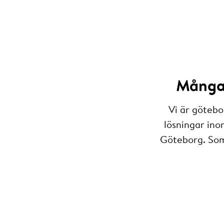
Många 
Vi är götebo
lösningar ino
Göteborg. Som