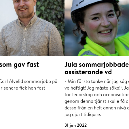
som gav fast
Jula sommarjobbade
assisterande vd
arl Alvelid sommarjobb på
- Min första tanke när jag så
r senare fick han fast
va häftigt! Jag måste söka!”. Ja
för ledarskap och organisation
genom denna tjänst skulle få 
dessa från en helt annan nivå 
jag gjort tidigare.
31 jan 2022