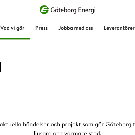
Vad vill du söka efter?
Vad vi gör
Press
Jobba med oss
Leverantörer
d
 aktuella händelser och projekt som gör Göteborg ti
ljusare och varmare stad.