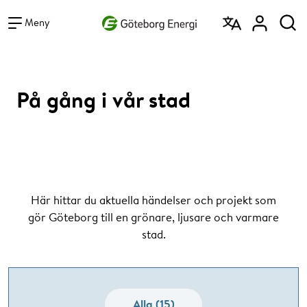
Vad vill du söka efter?
Sök
Meny
På gång i vår stad
Här hittar du aktuella händelser och projekt som
gör Göteborg till en grönare, ljusare och varmare
stad.
Alla (15)