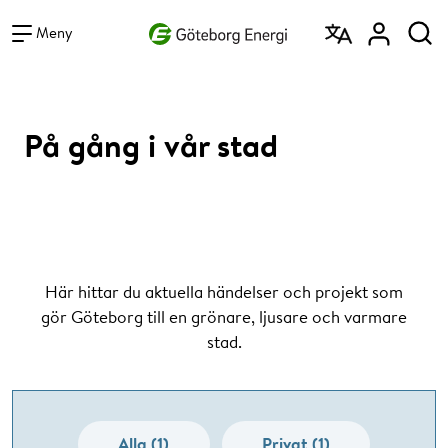
Vad vill du söka efter?
Sök
Meny
På gång i vår stad
Här hittar du aktuella händelser och projekt som
gör Göteborg till en grönare, ljusare och varmare
stad.
Alla (1)
Privat (1)