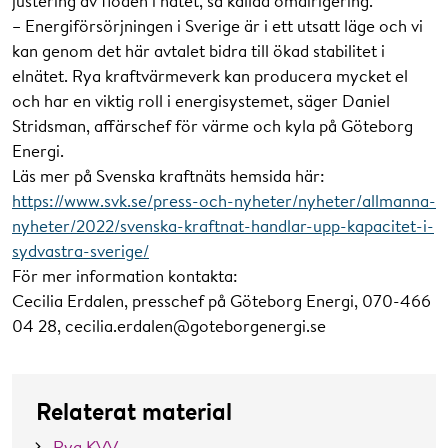
justering av flöden i nätet, så kallad omdirigering.
– Energiförsörjningen i Sverige är i ett utsatt läge och vi
kan genom det här avtalet bidra till ökad stabilitet i
elnätet. Rya kraftvärmeverk kan producera mycket el
och har en viktig roll i energisystemet, säger Daniel
Stridsman, affärschef för värme och kyla på Göteborg
Energi.
Läs mer på Svenska kraftnäts hemsida här:
https://www.svk.se/press-och-nyheter/nyheter/allmanna-
nyheter/2022/svenska-kraftnat-handlar-upp-kapacitet-i-
sydvastra-sverige/
För mer information kontakta:
Cecilia Erdalen, presschef på Göteborg Energi, 070-466
04 28, cecilia.erdalen@goteborgenergi.se
Relaterat material
Rya KVV