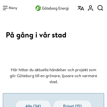
Vad vill du söka efter?
Sök
Meny
På gång i vår stad
Här hittar du aktuella händelser och projekt som
gör Göteborg till en grönare, ljusare och varmare
stad.
Alla (34)
Privat (15)