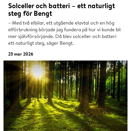
Solceller och batteri – ett naturligt
steg för Bengt
– Med två elbilar, ett utgående elavtal och en hög
elförbrukning började jag fundera på hur vi kunde bli
mer självförsörjande. Då blev solceller och batteri
ett naturligt steg, säger Bengt.
23 mar 2026