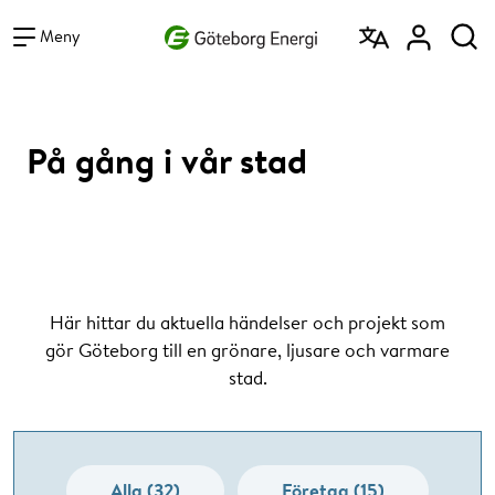
Vad vill du söka efter?
Sök
Meny
På gång i vår stad
Här hittar du aktuella händelser och projekt som
gör Göteborg till en grönare, ljusare och varmare
stad.
Alla (32)
Företag (15)