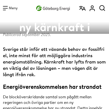
Vad vill du söka efter?
Vad händer med
Sök
Meny
ny kärnkraft i
Publicerad september 2025.
Sverige?
Sverige står inför ett växande behov av fossilfri
el, inte minst för att möjliggöra industrins
energiomställning. Kärnkraft har lyfts fram som
en viktig del av lösningen – men vägen dit är
långt ifrån rak.
Energiöverenskommelsen har strandat
De blocköverskridande samtal som pågått mellan
regeringen och övriga partier om en ny
energiöverenskommelse har nu strandat. Detta innebär