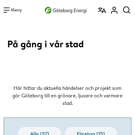
Vad vill du söka efter?
Sök
Meny
På gång i vår stad
Här hittar du aktuella händelser och projekt som
gör Göteborg till en grönare, ljusare och varmare
stad.
Alla (32)
Företag (15)