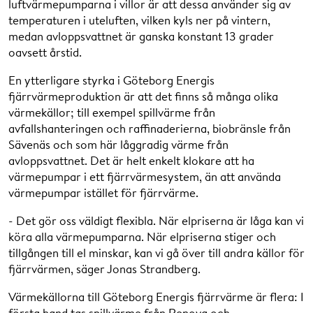
luftvärmepumparna i villor är att dessa använder sig av
temperaturen i uteluften, vilken kyls ner på vintern,
medan avloppsvattnet är ganska konstant 13 grader
oavsett årstid.
En ytterligare styrka i Göteborg Energis
fjärrvärmeproduktion är att det finns så många olika
värmekällor; till exempel spillvärme från
avfallshanteringen och raffinaderierna, biobränsle från
Sävenäs och som här låggradig värme från
avloppsvattnet. Det är helt enkelt klokare att ha
värmepumpar i ett fjärrvärmesystem, än att använda
värmepumpar istället för fjärrvärme.
- Det gör oss väldigt flexibla. När elpriserna är låga kan vi
köra alla värmepumparna. När elpriserna stiger och
tillgången till el minskar, kan vi gå över till andra källor för
fjärrvärmen, säger Jonas Strandberg.
Värmekällorna till Göteborg Energis fjärrvärme är flera: I
första hand tas spillvärme från Renova och