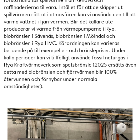
raffinaderierna tillvara. I stället för att de släpper ut
spillvärmen rätt ut i atmosfären kan vi använda den till att
värma vattnet i fjärrvärmen. Blir det kallare ute
producerar vi värme från värmepumparna i Rya,
biobränslen i Sävenäs, biobränslen i Mölndal och
biobränslen i Rya HVC. Körordningen kan varieras
beroende på till exempel el- och bränslepriser. Under
kalla perioder kan vi tillfälligt använda fossil naturgas i
Rya Kraftvärmeverk som spetsbränsle (2025 ersätts även
detta med biobränslen och fjärrvärmen blir 100%
återvunnen och förnybar under normala
omständigheter).