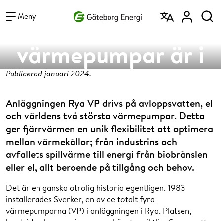
Vad vill du söka efter?
Bästa platsen för
Sök
Meny
värmepumpar är i
fjärrvärmen
Publicerad januari 2024.
Anläggningen Rya VP drivs på avloppsvatten, el
och världens två största värmepumpar. Detta
ger fjärrvärmen en unik flexibilitet att optimera
mellan värmekällor; från industrins och
avfallets spillvärme till energi från biobränslen
eller el, allt beroende på tillgång och behov.
Det är en ganska otrolig historia egentligen. 1983
installerades Sverker, en av de totalt fyra
värmepumparna (VP) i anläggningen i Rya. Platsen,