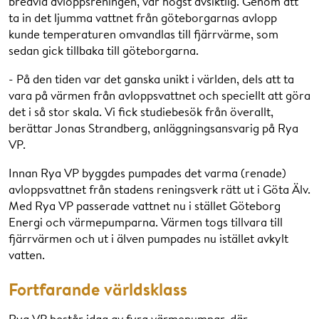
bredvid avloppsreningen, var högst avsiktlig. Genom att
ta in det ljumma vattnet från göteborgarnas avlopp
kunde temperaturen omvandlas till fjärrvärme, som
sedan gick tillbaka till göteborgarna.
- På den tiden var det ganska unikt i världen, dels att ta
vara på värmen från avloppsvattnet och speciellt att göra
det i så stor skala. Vi fick studiebesök från överallt,
berättar Jonas Strandberg, anläggningsansvarig på Rya
VP.
Innan Rya VP byggdes pumpades det varma (renade)
avloppsvattnet från stadens reningsverk rätt ut i Göta Älv.
Med Rya VP passerade vattnet nu i stället Göteborg
Energi och värmepumparna. Värmen togs tillvara till
fjärrvärmen och ut i älven pumpades nu istället avkylt
vatten.
Fortfarande världsklass
Rya VP består idag av fyra värmepumpar, där