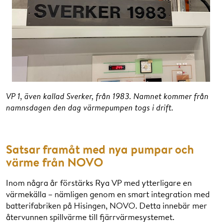
VP 1, även kallad Sverker, från 1983. Namnet kommer från
namnsdagen den dag värmepumpen togs i drift.
Satsar framåt med nya pumpar och
värme från NOVO
Inom några år förstärks Rya VP med ytterligare en
värmekälla – nämligen genom en smart integration med
batterifabriken på Hisingen, NOVO. Detta innebär mer
återvunnen spillvärme till fjärrvärmesystemet.