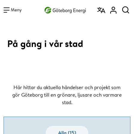
Vad vill du söka efter?
Sök
Meny
På gång i vår stad
Här hittar du aktuella händelser och projekt som
gör Göteborg till en grönare, ljusare och varmare
stad.
Alla (15)