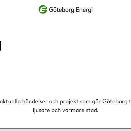
Vad vill du söka efter?
d
 aktuella händelser och projekt som gör Göteborg ti
ljusare och varmare stad.