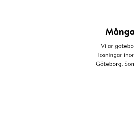
Många 
Vi är götebo
lösningar ino
Göteborg. Som