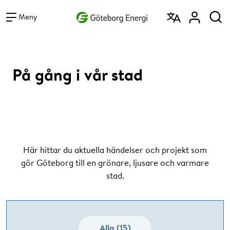
Vad vill du söka efter?
Sök
Meny
På gång i vår stad
Här hittar du aktuella händelser och projekt som
gör Göteborg till en grönare, ljusare och varmare
stad.
Alla (15)