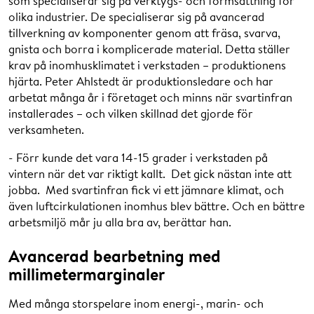
som specialiserar sig på verktygs- och formsättning för
olika industrier. De specialiserar sig på avancerad
tillverkning av komponenter genom att fräsa, svarva,
gnista och borra i komplicerade material. Detta ställer
krav på inomhusklimatet i verkstaden – produktionens
hjärta. Peter Ahlstedt är produktionsledare och har
arbetat många år i företaget och minns när svartinfran
installerades – och vilken skillnad det gjorde för
verksamheten.
- Förr kunde det vara 14-15 grader i verkstaden på
vintern när det var riktigt kallt. Det gick nästan inte att
jobba. Med svartinfran fick vi ett jämnare klimat, och
även luftcirkulationen inomhus blev bättre. Och en bättre
arbetsmiljö mår ju alla bra av, berättar han.
Avancerad bearbetning med
millimetermarginaler
Med många storspelare inom energi-, marin- och