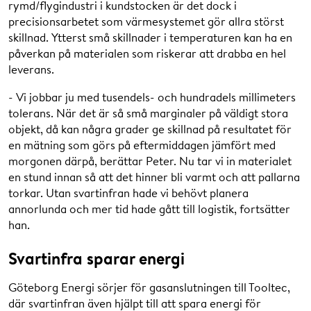
rymd/flygindustri i kundstocken är det dock i
precisionsarbetet som värmesystemet gör allra störst
skillnad. Ytterst små skillnader i temperaturen kan ha en
påverkan på materialen som riskerar att drabba en hel
leverans.
- Vi jobbar ju med tusendels- och hundradels millimeters
tolerans. När det är så små marginaler på väldigt stora
objekt, då kan några grader ge skillnad på resultatet för
en mätning som görs på eftermiddagen jämfört med
morgonen därpå, berättar Peter. Nu tar vi in materialet
en stund innan så att det hinner bli varmt och att pallarna
torkar. Utan svartinfran hade vi behövt planera
annorlunda och mer tid hade gått till logistik, fortsätter
han.
Svartinfra sparar energi
Göteborg Energi sörjer för gasanslutningen till Tooltec,
där svartinfran även hjälpt till att spara energi för