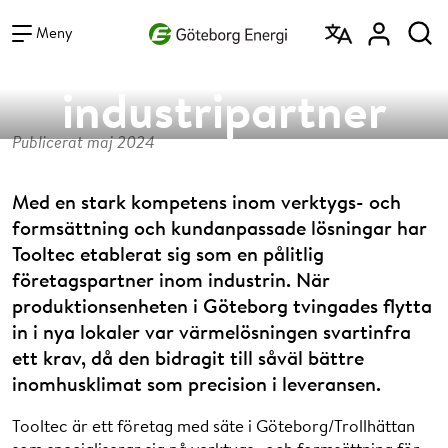
Vad vill du söka efter?
Pålitlig
Sök
Meny
industripartner
Publicerat maj 2024
valde svartinfra
Med en stark kompetens inom verktygs- och
formsättning och kundanpassade lösningar har
Tooltec etablerat sig som en pålitlig
företagspartner inom industrin. När
produktionsenheten i Göteborg tvingades flytta
in i nya lokaler var värmelösningen svartinfra
ett krav, då den bidragit till såväl bättre
inomhusklimat som precision i leveransen.
Tooltec är ett företag med säte i Göteborg/Trollhättan