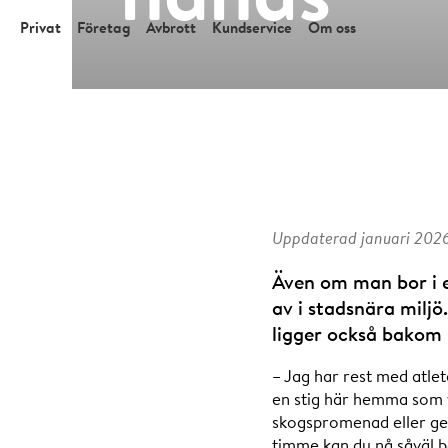
Privat
Företag
Avbrott
Kundservice
Om oss
Uppdaterad januari 2026,
Även om man bor i e
av i stadsnära milj
ligger också bakom
– Jag har rest med atlet
en stig här hemma som v
skogspromenad eller ge 
timme kan du nå såväl b