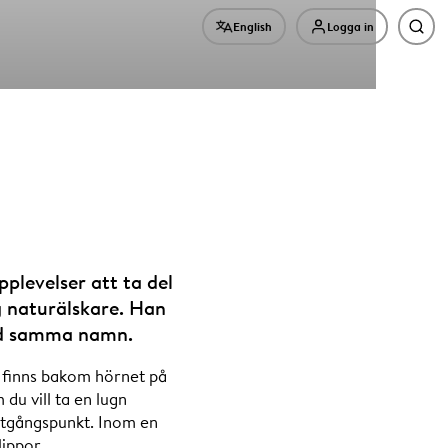
English
Logga in
Sök
plevelser att ta del
g naturälskare. Han
med samma namn.
om finns bakom hörnet på
u vill ta en lugn
 utgångspunkt. Inom en
ippor.