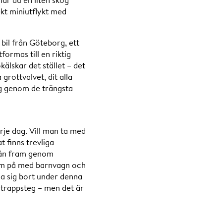
kt miniutflykt med
bil från Göteborg, ett
formas till en riktig
älskar det stället – det
grottvalvet, dit alla
sig genom de trängsta
rje dag. Vill man ta med
 finns trevliga
jeån fram genom
fram på med barnvagn och
a sig bort under denna
 trappsteg – men det är