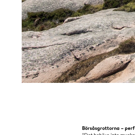
Börsåsgrottorna – perf
”Det behövs inte mycket 