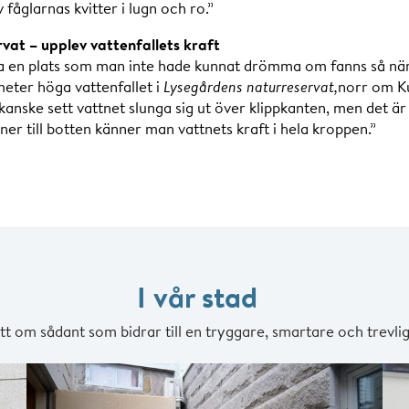
 fåglarnas kvitter i lugn och ro.”
vat – upplev vattenfallets kraft
a en plats som man inte hade kunnat drömma om fanns så när
meter höga vattenfallet i
Lysegårdens naturreservat,
norr om K
anske sett vattnet slunga sig ut över klippkanten, men det är 
 ner till botten känner man vattnets kraft i hela kroppen.”
I vår stad
tt om sådant som bidrar till en tryggare, smartare och trevlig