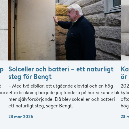
ap
Solceller och batteri – ett naturligt
Ka
steg för Bengt
är 
d
– Med två elbilar, ett utgående elavtal och en hög
2026
bare
elförbrukning började jag fundera på hur vi kunde bli
kyl
mer självförsörjande. Då blev solceller och batteri
ofta
ett naturligt steg, säger Bengt.
hög
23 mar 2026
23 