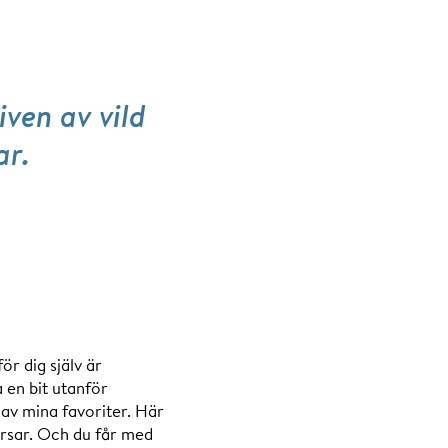
ven av vild
ar.
r dig själv är
a en bit utanför
av mina favoriter. Här
orsar. Och du får med