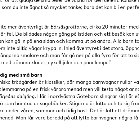
som du inte ägnat så mycket tanke; bara det kan bli en perfe
ite mer äventyrligt är
Börsåsgrottorna
, cirka 20 minuter med 
lår fel. De bildades någon gång på istiden och ett besök kan ut
n kan gå in på ena sidan och komma ut på andra. Alla barn tok
 inte alltid vågar krypa in. Inled äventyret i det stora, öppna 
 gångarna smalare och man får gå ner på alla fyra för att ta 
ta med oömma kläder, cykelhjälm och pannlampa.”
 dig med små barn
iska trädgården är klassiker, där många barnvagnar rullar va
dlemmarna på en frisk vårpromenad men vill testa något annat
ärjeåns dalgång
. Här i nordvästra Göteborg slingrar sig Lär
ljö som hämtad ur sagoböcker. Stigarna är lätta och ta sig 
a under våren, sommar och tidig höst. Det är lätt att drömm
menad. Man får vara beredd på att lyfta barnvagnen några få