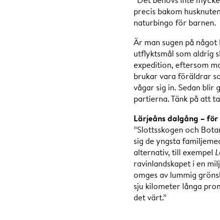
precis bakom husknuten 
naturbingo för barnen.
Är man sugen på något l
utflyktsmål som aldrig s
expedition, eftersom ma
brukar vara föräldrar som
vågar sig in. Sedan blir
partierna. Tänk på att 
Lärjeåns dalgång – för
”Slottsskogen och Botan
sig de yngsta familjeme
alternativ, till exempel
L
ravinlandskapet i en mi
omges av lummig grönsk
sju kilometer långa pro
det värt.”