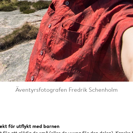
Äventyrsfotografen Fredrik Schenholm
ekt för utflykt med barnen
för att glädja de små (eller de vuxna för den delen). Kanske 