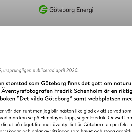
Vad vill du söka efter?
 ursprungligen publicerad april 2020.
n storstad som Göteborg finns det gott om naturup
ö. Äventyrsfotografen Fredrik Schenholm är en rikti
 boken ”Det vilda Göteborg” samt webbplatsen 
er världen runt men jag blir nästan lika glad av att se vad s
ad man kan se på Himalayas topp, säger Fredrik. Oavsett om d
dig ut på något lite mer äventyrligt är Göteborg en perfekt
arrskogar och dalar av vitsippor som havet och stora granitkl