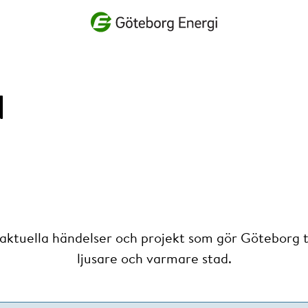
Vad vill du söka efter?
d
 aktuella händelser och projekt som gör Göteborg ti
ljusare och varmare stad.