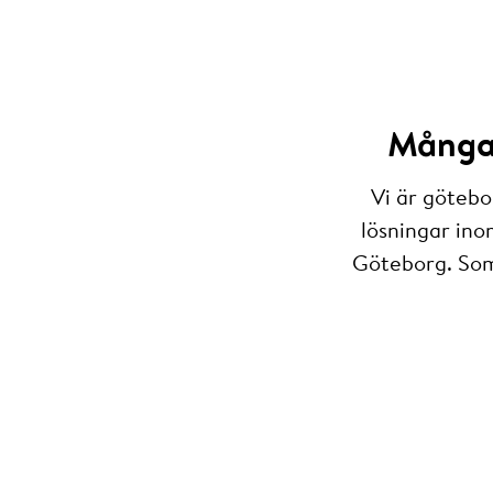
Många 
Vi är götebo
lösningar ino
Göteborg. Som