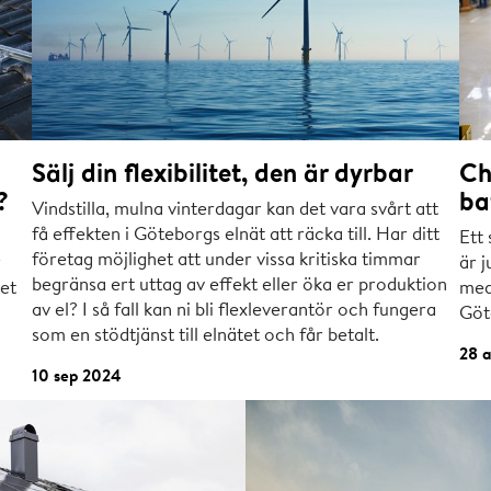
Sälj din flexibilitet, den är dyrbar
Ch
?
ba
Vindstilla, mulna vinterdagar kan det vara svårt att
få effekten i Göteborgs elnät att räcka till. Har ditt
Ett 
företag möjlighet att under vissa kritiska timmar
r
är j
begränsa ert uttag av effekt eller öka er produktion
et
med
av el? I så fall kan ni bli flexleverantör och fungera
Göt
som en stödtjänst till elnätet och får betalt.
28 
10 sep 2024