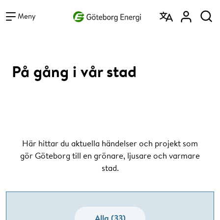
Vad vill du söka efter?
Sök
Meny
På gång i vår stad
Här hittar du aktuella händelser och projekt som
gör Göteborg till en grönare, ljusare och varmare
stad.
Alla (33)