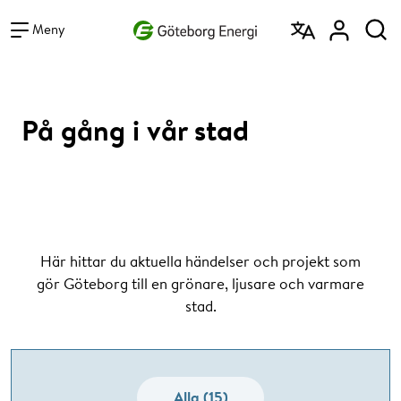
Vad vill du söka efter?
Sök
Meny
På gång i vår stad
Här hittar du aktuella händelser och projekt som
gör Göteborg till en grönare, ljusare och varmare
stad.
Alla (15)