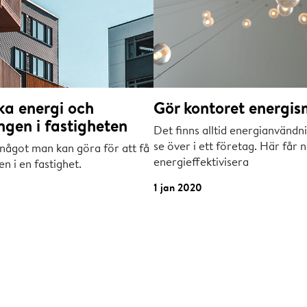
nka energi och
Gör kontoret energis
ngen i fastigheten
Det finns alltid energianvändn
se över i ett företag. Här får n
d något man kan göra för att få
energieffektivisera
n i en fastighet.
1 jan 2020