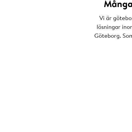
Många 
Vi är götebo
lösningar ino
Göteborg. Som