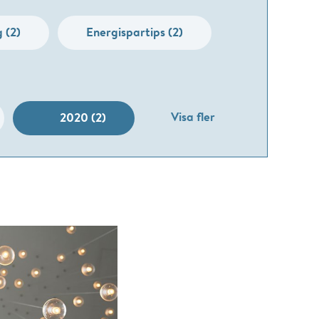
 (2)
Energispartips (2)
Visa fler
2020 (2)