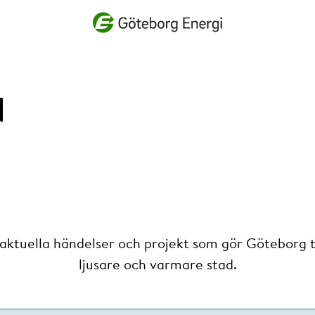
Vad vill du söka efter?
d
 aktuella händelser och projekt som gör Göteborg ti
ljusare och varmare stad.