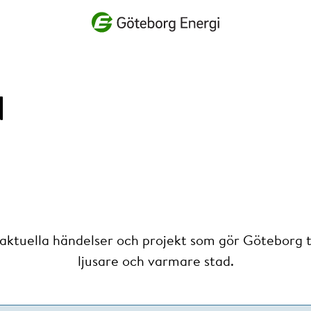
Vad vill du söka efter?
d
 aktuella händelser och projekt som gör Göteborg ti
ljusare och varmare stad.