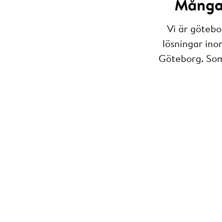
Många 
Vi är götebo
lösningar ino
Göteborg. Som