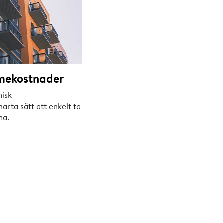
rmekostnader
nisk
arta sätt att enkelt ta
na.