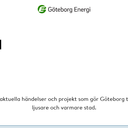
Vad vill du söka efter?
d
 aktuella händelser och projekt som gör Göteborg ti
ljusare och varmare stad.