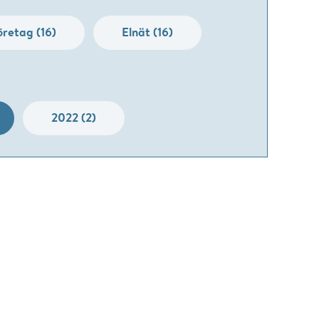
öretag (16)
Elnät (16)
2022 (2)