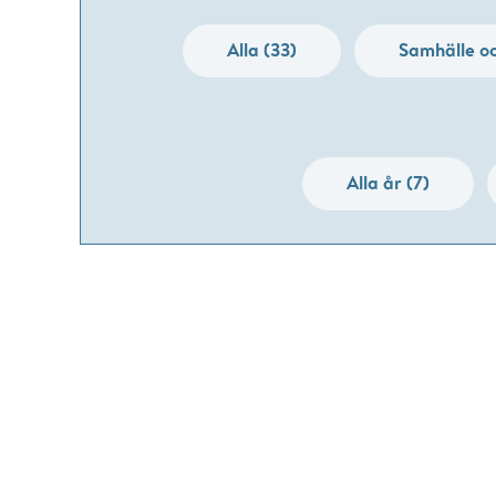
Alla (33)
Samhälle oc
Alla år (7)