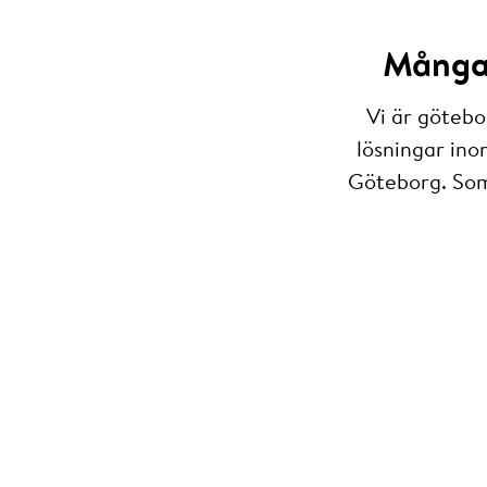
Många 
Vi är götebo
lösningar ino
Göteborg. Som