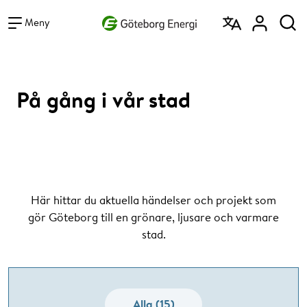
Vad vill du söka efter?
Sök
Meny
På gång i vår stad
Här hittar du aktuella händelser och projekt som
gör Göteborg till en grönare, ljusare och varmare
stad.
Alla (15)