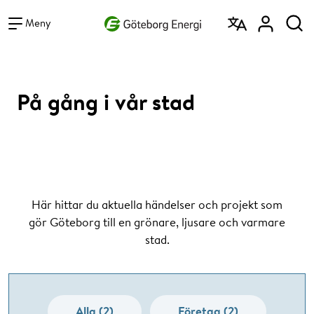
Vad vill du söka efter?
Sök
Meny
På gång i vår stad
Här hittar du aktuella händelser och projekt som
gör Göteborg till en grönare, ljusare och varmare
stad.
Alla (2)
Företag (2)