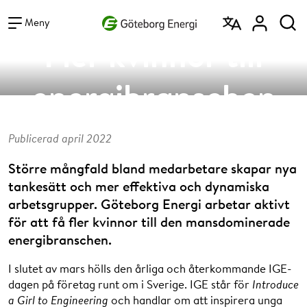
Vad vill du söka efter?
Sök
Meny
Fler kvinnor till
energibranschen
Publicerad april 2022
Större mångfald bland medarbetare skapar nya
tankesätt och mer effektiva och dynamiska
arbetsgrupper. Göteborg Energi arbetar aktivt
för att få fler kvinnor till den mansdominerade
energibranschen.
I slutet av mars hölls den årliga och återkommande IGE-
dagen på företag runt om i Sverige. IGE står för
Introduce
a Girl to Engineering
och handlar om att inspirera unga