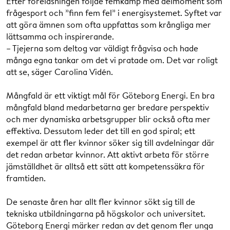
Efter föreläsningen följde femkamp med delmoment som
frågesport och ”finn fem fel” i energisystemet. Syftet var
att göra ämnen som ofta uppfattas som krångliga mer
lättsamma och inspirerande.
– Tjejerna som deltog var väldigt frågvisa och hade
många egna tankar om det vi pratade om. Det var roligt
att se, säger Carolina Vidén.
Mångfald är ett viktigt mål för Göteborg Energi. En bra
mångfald bland medarbetarna ger bredare perspektiv
och mer dynamiska arbetsgrupper blir också ofta mer
effektiva. Dessutom leder det till en god spiral; ett
exempel är att fler kvinnor söker sig till avdelningar där
det redan arbetar kvinnor. Att aktivt arbeta för större
jämställdhet är alltså ett sätt att kompetenssäkra för
framtiden.
De senaste åren har allt fler kvinnor sökt sig till de
tekniska utbildningarna på högskolor och universitet.
Göteborg Energi märker redan av det genom fler unga