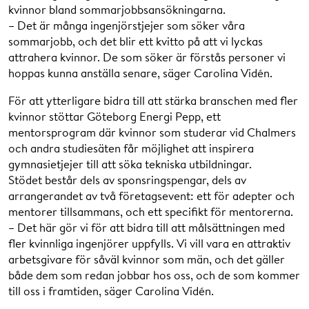
kvinnor bland sommarjobbsansökningarna.
– Det är många ingenjörstjejer som söker våra
sommarjobb, och det blir ett kvitto på att vi lyckas
attrahera kvinnor. De som söker är förstås personer vi
hoppas kunna anställa senare, säger Carolina Vidén.
För att ytterligare bidra till att stärka branschen med fler
kvinnor stöttar Göteborg Energi Pepp, ett
mentorsprogram där kvinnor som studerar vid Chalmers
och andra studiesäten får möjlighet att inspirera
gymnasietjejer till att söka tekniska utbildningar.
Stödet består dels av sponsringspengar, dels av
arrangerandet av två företagsevent: ett för adepter och
mentorer tillsammans, och ett specifikt för mentorerna.
– Det här gör vi för att bidra till att målsättningen med
fler kvinnliga ingenjörer uppfylls. Vi vill vara en attraktiv
arbetsgivare för såväl kvinnor som män, och det gäller
både dem som redan jobbar hos oss, och de som kommer
till oss i framtiden, säger Carolina Vidén.