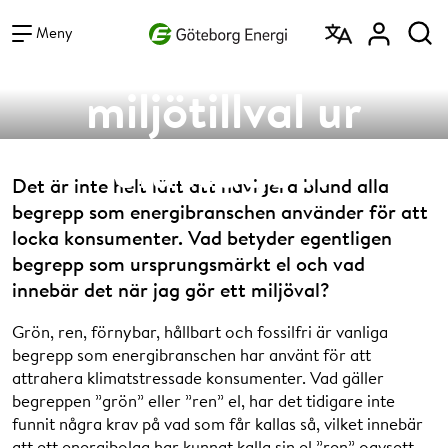
Vad vill du söka efter?
Får jag mitt
Sök
Meny
miljötillval ur
eluttaget?
Det är inte helt lätt att navigera bland alla
begrepp som energibranschen använder för att
locka konsumenter. Vad betyder egentligen
begrepp som ursprungsmärkt el och vad
innebär det när jag gör ett miljöval?
Grön, ren, förnybar, hållbart och fossilfri är vanliga
begrepp som energibranschen har använt för att
attrahera klimatstressade konsumenter. Vad gäller
begreppen ”grön” eller ”ren” el, har det tidigare inte
funnit några krav på vad som får kallas så, vilket innebär
att ett energibolag har kunnat kalla sin el ”ren” oavsett