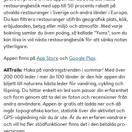
restaurangbesök med upp till 50 procents rabatt på
utvalda restauranger i Sverige och andra länder i Europa.
Du kan filtrera restauranger utifrån geografisk plats, kök,
erbjudanden, betyg eller miljö och atmosfär. Med varje
bokning samlar du även poäng, så kallade ”Yums”, som du
kan lösa in vid nästa restaurangbesök för att sänka notan
ytterligare.
Appen finns på
App Store
och
Google Play
.
AllTrails:
Haka på vandringstrenden i sommar! Med över
200 000 leder i mer än 100 länder är den här appen din
biljett till naturens bästa leder för vandring, cykling och
löpning. Du hittar enkelt en led som passar din erfarenhet
och form genom att ta del av foton och recensioner från
andra användare. Appen är gratis att ladda ner och då
ingår topografiska kartor, statistik över din aktivitet och
GPS-vägledning när du är ute. Är du en erfaren vandrare
och vill ha fler stödfunktioner finns det i den betalda pro-
versionen.