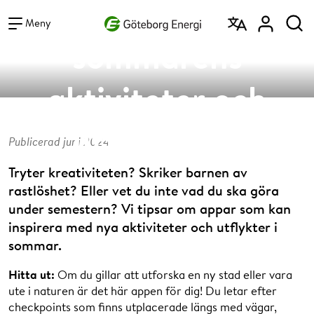
Vad vill du söka efter?
Apptips för
Sök
Meny
sommarens
aktiviteter och
utflyktsmål
Publicerad juni 2024
Tryter kreativiteten? Skriker barnen av
rastlöshet? Eller vet du inte vad du ska göra
under semestern? Vi tipsar om appar som kan
inspirera med nya aktiviteter och utflykter i
sommar.
Hitta ut:
Om du gillar att utforska en ny stad eller vara
ute i naturen är det här appen för dig! Du letar efter
checkpoints som finns utplacerade längs med vägar,