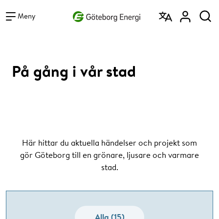
Vad vill du söka efter?
Sök
Meny
På gång i vår stad
Här hittar du aktuella händelser och projekt som
gör Göteborg till en grönare, ljusare och varmare
stad.
Alla (15)