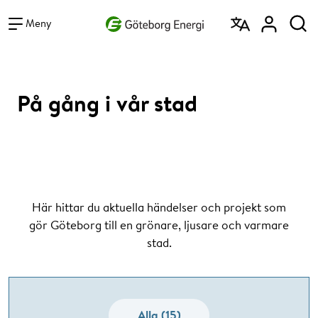
Vad vill du söka efter?
Sök
Meny
På gång i vår stad
Här hittar du aktuella händelser och projekt som
gör Göteborg till en grönare, ljusare och varmare
stad.
Alla (15)