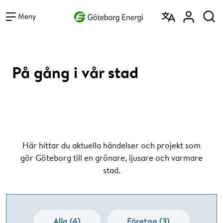
Vad vill du söka efter?
Sök
Meny
På gång i vår stad
Här hittar du aktuella händelser och projekt som
gör Göteborg till en grönare, ljusare och varmare
stad.
Alla (4)
Företag (3)