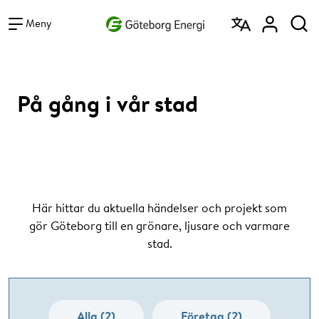
Vad vill du söka efter?
Sök
Meny
På gång i vår stad
Här hittar du aktuella händelser och projekt som
gör Göteborg till en grönare, ljusare och varmare
stad.
Alla (2)
Företag (2)