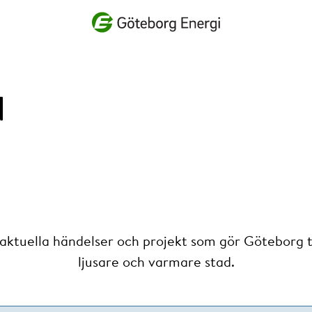
Vad vill du söka efter?
d
 aktuella händelser och projekt som gör Göteborg ti
ljusare och varmare stad.