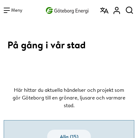
Vad vill du söka efter?
Sök
Meny
På gång i vår stad
Här hittar du aktuella händelser och projekt som
gör Göteborg till en grönare, ljusare och varmare
stad.
Alla (15)