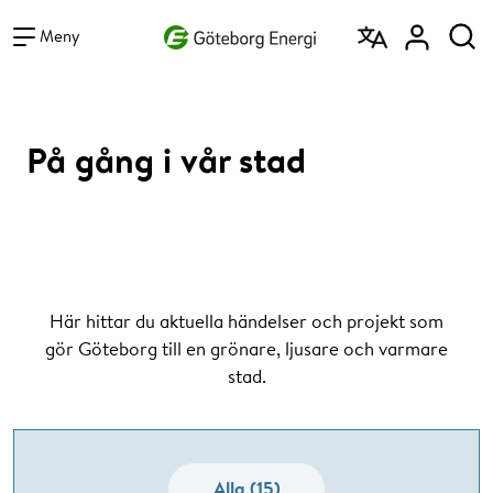
Vad vill du söka efter?
Sök
Meny
På gång i vår stad
Här hittar du aktuella händelser och projekt som
gör Göteborg till en grönare, ljusare och varmare
stad.
Alla (15)