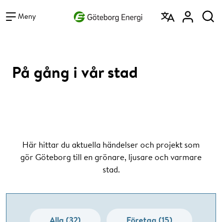
Vad vill du söka efter?
Sök
Meny
På gång i vår stad
Här hittar du aktuella händelser och projekt som
gör Göteborg till en grönare, ljusare och varmare
stad.
Alla (32)
Företag (15)