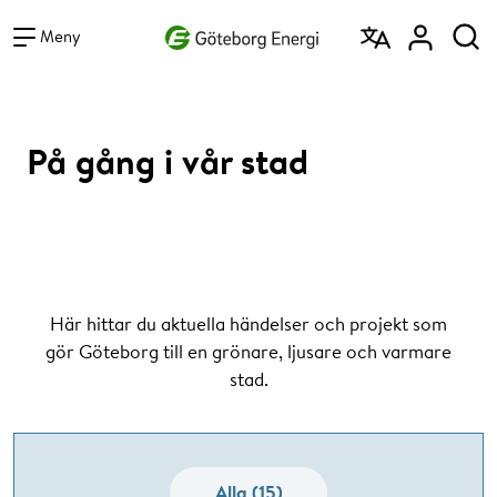
Vad vill du söka efter?
Sök
Meny
På gång i vår stad
Här hittar du aktuella händelser och projekt som
gör Göteborg till en grönare, ljusare och varmare
stad.
Alla (15)