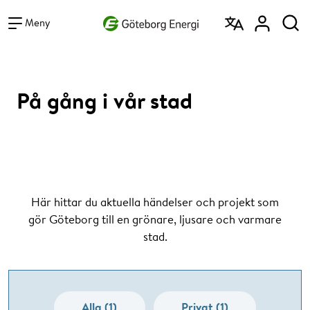
Vad vill du söka efter?
Sök
Meny
På gång i vår stad
Här hittar du aktuella händelser och projekt som
gör Göteborg till en grönare, ljusare och varmare
stad.
Alla (1)
Privat (1)