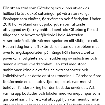
För att en stad som Göteborg ska kunna utvecklas
hållbart krävs också satsningar på våra storskaliga
lösningar som elnätet, fjärrvärmen och fjärrkylan. Under
2018 har vi bland annat påbörjat en omfattande
utbyggnad av fjärrkylanätet i centrala Göteborg för att
tillgodose behovet av fjärrkyla i hela Älvstaden.
Vi ser också att fjärrvärmen spelar en allt viktigare roll.
Redan i dag har vi effektbrist i elnäten och problem med
överföringskapaciteten på många håll i landet. Detta
påverkar möjligheterna till etablering av industrier och
annan elintensiv verksamhet. I en stad med stora
ambitioner kring elektrifiering av transporter och
kollektivtrafik är detta en stor utmaning. I Göteborg finns
fortfarande en del outnyttjad kapacitet kvar men vi
behöver fundera kring hur den bäst ska användas. Att
värma upp bostäder och lokaler med värmepumpar som
går på el när vi har ett väl utbyggt fjärrvärmenät är inte
att hushålla klokt med den el vi har. Våra kraftvärmeverk