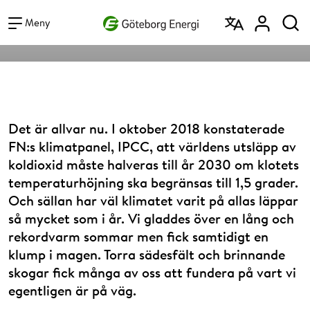
Vad vill du söka efter?
hållbara staden.
Sök
Meny
Det är allvar nu. I oktober 2018 konstaterade
FN:s klimatpanel, IPCC, att världens utsläpp av
koldioxid måste halveras till år 2030 om klotets
temperaturhöjning ska begränsas till 1,5 grader.
Och sällan har väl klimatet varit på allas läppar
så mycket som i år. Vi gladdes över en lång och
rekordvarm sommar men fick samtidigt en
klump i magen. Torra sädesfält och brinnande
skogar fick många av oss att fundera på vart vi
egentligen är på väg.