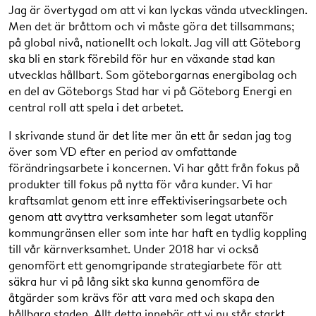
Jag är övertygad om att vi kan lyckas vända utvecklingen.
Men det är bråttom och vi måste göra det tillsammans;
på global nivå, nationellt och lokalt. Jag vill att Göteborg
ska bli en stark förebild för hur en växande stad kan
utvecklas hållbart. Som göteborgarnas energibolag och
en del av Göteborgs Stad har vi på Göteborg Energi en
central roll att spela i det arbetet.
I skrivande stund är det lite mer än ett år sedan jag tog
över som VD efter en period av omfattande
förändringsarbete i koncernen. Vi har gått från fokus på
produkter till fokus på nytta för våra kunder. Vi har
kraftsamlat genom ett inre effektiviseringsarbete och
genom att avyttra verksamheter som legat utanför
kommungränsen eller som inte har haft en tydlig koppling
till vår kärnverksamhet. Under 2018 har vi också
genomfört ett genomgripande strategiarbete för att
säkra hur vi på lång sikt ska kunna genomföra de
åtgärder som krävs för att vara med och skapa den
hållbara staden. Allt detta innebär att vi nu står starkt