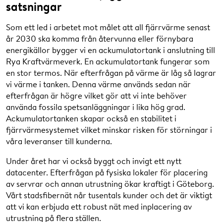
satsningar
Som ett led i arbetet mot målet att all fjärrvärme senast
år 2030 ska komma från återvunna eller förnybara
energikällor bygger vi en ackumulatortank i anslutning till
Rya Kraftvärmeverk. En ackumulatortank fungerar som
en stor termos. När efterfrågan på värme är låg så lagrar
vi värme i tanken. Denna värme används sedan när
efterfrågan är högre vilket gör att vi inte behöver
använda fossila spetsanläggningar i lika hög grad.
Ackumulatortanken skapar också en stabilitet i
fjärrvärmesystemet vilket minskar risken för störningar i
våra leveranser till kunderna.
Under året har vi också byggt och invigt ett nytt
datacenter. Efterfrågan på fysiska lokaler för placering
av servrar och annan utrustning ökar kraftigt i Göteborg.
Vårt stadsfibernät når tusentals kunder och det är viktigt
att vi kan erbjuda ett robust nät med inplacering av
utrustning på flera ställen.