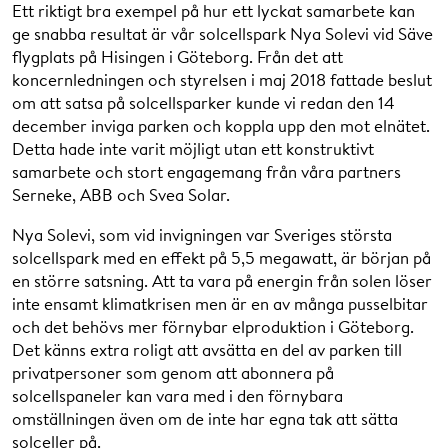
Ett riktigt bra exempel på hur ett lyckat samarbete kan
ge snabba resultat är vår solcellspark Nya Solevi vid Säve
flygplats på Hisingen i Göteborg. Från det att
koncernledningen och styrelsen i maj 2018 fattade beslut
om att satsa på solcellsparker kunde vi redan den 14
december inviga parken och koppla upp den mot elnätet.
Detta hade inte varit möjligt utan ett konstruktivt
samarbete och stort engagemang från våra partners
Serneke, ABB och Svea Solar.
Nya Solevi, som vid invigningen var Sveriges största
solcellspark med en effekt på 5,5 megawatt, är början på
en större satsning. Att ta vara på energin från solen löser
inte ensamt klimatkrisen men är en av många pusselbitar
och det behövs mer förnybar elproduktion i Göteborg.
Det känns extra roligt att avsätta en del av parken till
privatpersoner som genom att abonnera på
solcellspaneler kan vara med i den förnybara
omställningen även om de inte har egna tak att sätta
solceller på.