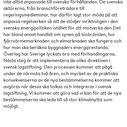
inte alltid anpassade till svenska förhållanden. De svenska
aktörerna, från branschföreträdare till
regeringsmedlemmar, har därför lagt stor möda på att
anpassa regelverken så att de stödjer inriktningen i den
svenska energipolitiken istället för att motverka den.Det
har bland annat handlat om synen på biobränslen, hur
fjärrvärmemarknaden och elmarknaden ska fungera och
hur man ska beräkna byggnaders energiprestanda.
Överlag har Sverige lyckats bra med förhandlingarna.
Nästa steg är att implementera de olika direktiven i
svensk lagstiftning. Den processen kommer att pågå
under de närmsta två åren, och mycket av de praktiska
konsekvenserna av de nya bestämmelserna kommer att
avgöras när dessa ska tolkas och integreras i svensk
lagstiftning. Vi kommer att göra vad vi kan för att de nya
bestämmelserna ska leda till så stor klimatnytta som
möjligt.