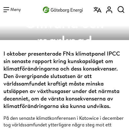
Vad vill du söka efter?
Sök
Meny
Omvärld och
marknad
I oktober presenterade FN:s klimatpanel IPCC
sin senaste rapport kring kunskapsläget om
klimatförändringarna och dess konsekvenser.
Den övergripande slutsatsen är att
världssamfundet kraftigt måste minska
utsläppen av växthusgaser under det närmsta
decenniet, om de värsta konsekvenserna av
klimatförändringarna ska kunna undvikas.
På den senaste klimatkonferensen i Katowice i december
tog världssamfundet ytterligare några steg mot ett