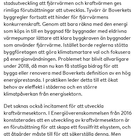
stadsutveckling att fjärrvärmen och kraftvärmen ges
rimliga förutsättningar att utvecklas. Tyvärr är Boverkets
byggregler fortsatt ett hinder för fjärrvärmens
konkurrenskraft. Genom att bara räkna med den energi
som köps in till en byggnad får byggnader med eldrivna
värmepumpar lättare att klara byggkraven än byggnader
som använder fjärrvärme. Istället borde reglerna stötta
byggföretagen att göra klimatsmartare val och fokusera
på energianvändningen. Problemet har blivit allvarligare
under 2018, då man nu kan få statliga bidrag för att
bygga eller renovera med Boverkets definition av en hög
energiprestanda. I praktiken leder detta till ett ökat
behov av eleffekt i städerna och en större
klimatpåverkan från energisektorn.
Det saknas också incitament för att utveckla
kraftvärmesektorn. I Energiöverenskommelsen från 2016
konstaterades att en utveckling av kraftvärmesektorn är
en förutsättning för att skapa ett fossilfritt elsystem, och
att åtgärder måste till för att säkerställa denna. Men