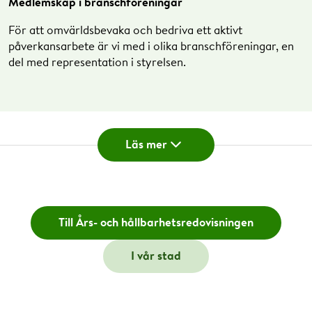
Medlemskap i branschföreningar
För att omvärldsbevaka och bedriva ett aktivt
påverkansarbete är vi med i olika branschföreningar, en
del med representation i styrelsen.
Energiföretagen Sverige
Läs mer
Energigas Sverige, styrelserepresentation
SVEBIO (Svenska Bioenergiföretagen)
Svenska Stadsnätsföreningen, styrelserepresentation
SGBC (Swedish Green Building Council)
Till Års- och hållbarhetsredovisningen
FEBY (Forum för Energieffektivt Byggande)
Avfall Sverige
I vår stad
NAET (Nordic Association of Electricity Traders)
Svensk Solenergi