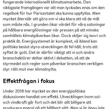
fungerande internationellt klimatsamarbete. Den
viktigaste framgången var att man lyckades enas om den
regelbok för hur Parisavtalet ska kunna uppfyllas. Men
mycket återstår att göra om vi ska klara att nå de mål
som måste nås. I grunden ökar värdet för våra satsningar
på hållbara energilösningar när pressen på att minska
samhällets klimatpåverkan ökar. Dock skiljer sig teori och
praktik åt. Energisystemet är komplext, så ibland kan
politiska beslut styra utvecklingen åt fel håll, trots att
syftet är gott. Det är därför viktigt att vi och andra
branschaktörer deltar aktivt i debatten, så att de
styrmedel och regler som påverkar branschen verkligen
styr rätt mot mer klimatnytta.
Effektfrågan i fokus
Under 2018 har mycket av den energipolitiska
diskussionen handlat om effekt. Utvecklingen inom sol-
och vindkraft går fort och det blir allt billigare att
producera energi på ett hållbart sätt. Men vi är ännu inte