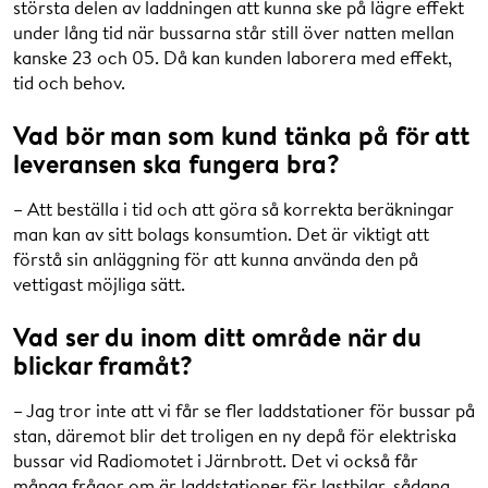
största delen av laddningen att kunna ske på lägre effekt
under lång tid när bussarna står still över natten mellan
kanske 23 och 05. Då kan kunden laborera med effekt,
tid och behov.
Vad bör man som kund tänka på för att
leveransen ska fungera bra?
– Att beställa i tid och att göra så korrekta beräkningar
man kan av sitt bolags konsumtion. Det är viktigt att
förstå sin anläggning för att kunna använda den på
vettigast möjliga sätt.
Vad ser du inom ditt område när du
blickar framåt?
– Jag tror inte att vi får se fler laddstationer för bussar på
stan, däremot blir det troligen en ny depå för elektriska
bussar vid Radiomotet i Järnbrott. Det vi också får
många frågor om är laddstationer för lastbilar, sådana