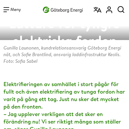
Vad vill du söka efter?
Sök
Meny
Lättare för tyngre
elektriska fordon
Gunilla Launonen, kundrelationsansvarig Göteborg Energi
nät, och Sofie Brantlind, ansvarig laddinfrastruktur Keolis.
Foto: Sofia Sabel
Elektrifieringen av samhället i stort pågår för
fullt och även elektrifiering av tunga fordon har
varit på gång ett tag. Just nu sker det mycket
på den fronten.
­– Jag upplever verkligen att det sker en
förändring nu! Vi ser riktigt många som ställer
om, säger Gunilla Launonen,