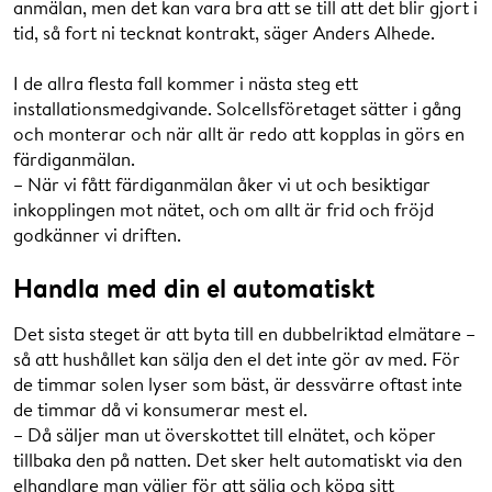
anmälan, men det kan vara bra att se till att det blir gjort i
tid, så fort ni tecknat kontrakt, säger Anders Alhede.
I de allra flesta fall kommer i nästa steg ett
installationsmedgivande. Solcellsföretaget sätter i gång
och monterar och när allt är redo att kopplas in görs en
färdiganmälan.
– När vi fått färdiganmälan åker vi ut och besiktigar
inkopplingen mot nätet, och om allt är frid och fröjd
godkänner vi driften.
Handla med din el automatiskt
Det sista steget är att byta till en dubbelriktad elmätare –
så att hushållet kan sälja den el det inte gör av med. För
de timmar solen lyser som bäst, är dessvärre oftast inte
de timmar då vi konsumerar mest el.
– Då säljer man ut överskottet till elnätet, och köper
tillbaka den på natten. Det sker helt automatiskt via den
elhandlare man väljer för att sälja och köpa sitt