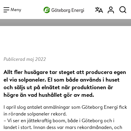
Vad vill du söka efter?
solpaneler?
Sök
Meny
Publicerad maj 2022
Allt fler husägare tar steget att producera egen
el via solpaneler. El som både används i huset
och säljs ut på elnätet när produktionen är
högre än vad hushållet gör av med.
I april slog antalet anmälningar som Göteborg Energi fick
in rörande solpaneler rekord.
– Vi ser en jättekraftig boom, både i Göteborg och i
landet i stort. Innan dess var mars rekordmånaden, och