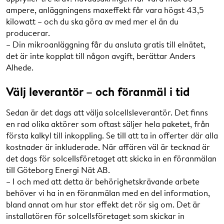
ampere, anläggningens maxeffekt får vara högst 43,5
kilowatt – och du ska göra av med mer el än du
producerar.
– Din mikroanläggning får du ansluta gratis till elnätet,
det är inte kopplat till någon avgift, berättar Anders
Alhede.
Välj leverantör – och föranmäl i tid
Sedan är det dags att välja solcellsleverantör. Det finns
en rad olika aktörer som oftast säljer hela paketet, från
första kalkyl till inkoppling. Se till att ta in offerter där alla
kostnader är inkluderade. När affären väl är tecknad är
det dags för solcellsföretaget att skicka in en föranmälan
till Göteborg Energi Nät AB.
– I och med att detta är behörighetskrävande arbete
behöver vi ha in en föranmälan med en del information,
bland annat om hur stor effekt det rör sig om. Det är
installatören för solcellsföretaget som skickar in