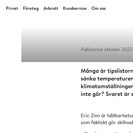
Privat
Företag
Avbrott
Kundservice
Om oss
Publicerad oktober 2022
Att hus
Många är tipslistor
sänka temperaturen 
klimatomställningen
inte gör? Svaret är 
Eric Zinn är hållbarhet
som faktiskt gör skillnad