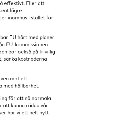
effektivt. Eller att
cent lägre
er inomhus i stället för
bbar EU hårt med planer
 från EU-kommissionen
h bör också på frivillig
et, sänka kostnaderna
 även mot ett
ka med hållbarhet.
ng för att nå normala
r att kunna rädda vår
er har vi ett helt nytt