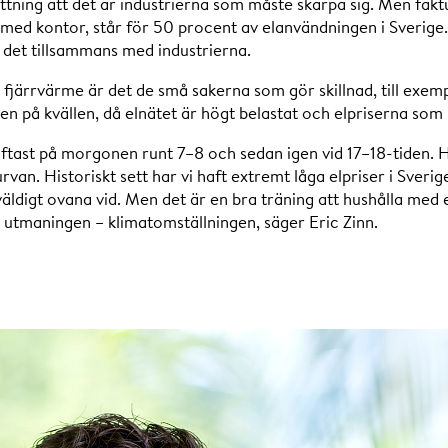
attning att det är industrierna som måste skärpa sig. Men fak
l med kontor, står för 50 procent av elanvändningen i Sverige
 det tillsammans med industrierna.
järrvärme är det de små sakerna som gör skillnad, till exempe
en på kvällen, då elnätet är högt belastat och elpriserna som
ftast på morgonen runt 7–8 och sedan igen vid 17–18-tiden. Hä
urvan. Historiskt sett har vi haft extremt låga elpriser i Sveri
väldigt ovana vid. Men det är en bra träning att hushålla med 
a utmaningen – klimatomställningen, säger Eric Zinn.