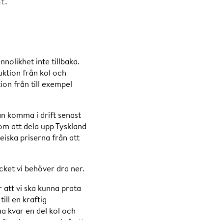
t.
nolikhet inte tillbaka.
ktion från kol och
ion från till exempel
n komma i drift senast
om att dela upp Tyskland
eiska priserna från att
cket vi behöver dra ner.
r att vi ska kunna prata
ill en kraftig
a kvar en del kol och