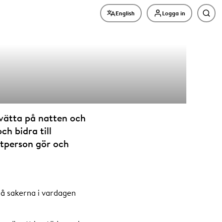
English
Logga in
Sök
rgin gör
tvätta på natten och
h bidra till
atperson gör och
må sakerna i vardagen