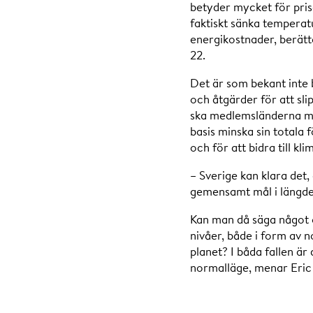
betyder mycket för prise
faktiskt sänka tempera
energikostnader, berätta
22.
Det är som bekant inte
och åtgärder för att sl
ska medlemsländerna min
basis minska sin totala
och för att bidra till k
– Sverige kan klara det,
gemensamt mål i längden,
Kan man då säga något 
nivåer, både i form av 
planet? I båda fallen är 
normalläge, menar Eric 