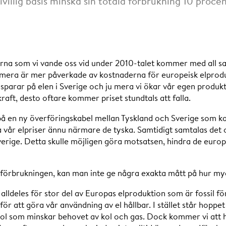
rivillig basis minska sin totala förbrukning 10 procen
erna som vi vande oss vid under 2010-talet kommer med all san
umera är mer påverkade av kostnaderna för europeisk elprodu
sparar på elen i Sverige och ju mera vi ökar vår egen produkt
raft, desto oftare kommer priset stundtals att falla.
på en ny överföringskabel mellan Tyskland och Sverige som ka
a vår elpriser ännu närmare de tyska. Samtidigt samtalas det 
Sverige. Detta skulle möjligen göra motsatsen, hindra de europ
 förbrukningen, kan man inte ge några exakta mått på hur my
alldeles för stor del av Europas elproduktion som är fossil fö
r att göra vår användning av el hållbar. I stället står hoppet t
ol som minskar behovet av kol och gas. Dock kommer vi att h