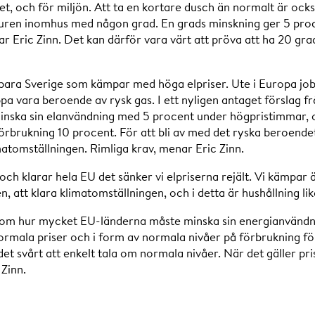
t, och för miljön. Att ta en kortare dusch än normalt är också 
turen inomhus med någon grad. En grads minskning ger 5 pro
r Eric Zinn. Det kan därför vara värt att pröva att ha 20 grad
 bara Sverige som kämpar med höga elpriser. Ute i Europa jo
ippa vara beroende av rysk gas. I ett nyligen antaget förslag
ska sin elanvändning med 5 procent under högpristimmar, oc
 förbrukning 10 procent. För att bli av med det ryska beroend
limatomställningen. Rimliga krav, menar Eric Zinn.
 och klarar hela EU det sänker vi elpriserna rejält. Vi kämpar
 att klara klimatomställningen, och i detta är hushållning li
om hur mycket EU-länderna måste minska sin energianvändni
normala priser och i form av normala nivåer på förbrukning fö
det svårt att enkelt tala om normala nivåer. När det gäller pris
Zinn.