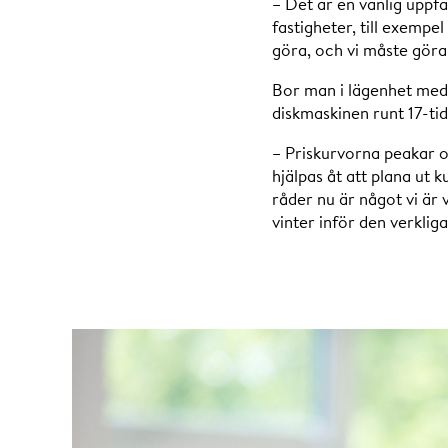
– Det är en vanlig uppf
fastigheter, till exempe
göra, och vi måste göra
Bor man i lägenhet med f
diskmaskinen runt 17-tid
– Priskurvorna peakar o
hjälpas åt att plana ut k
råder nu är något vi är 
vinter inför den verklig