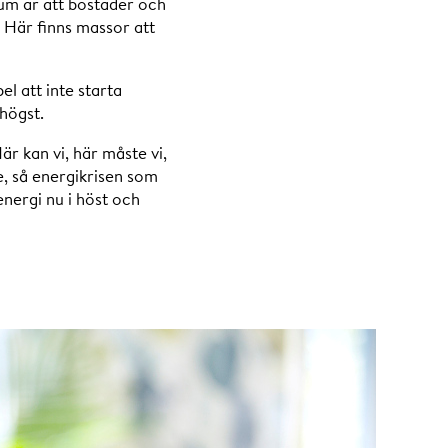
tum är att bostäder och
. Här finns massor att
l att inte starta
 högst.
r kan vi, här måste vi,
ge, så energikrisen som
energi nu i höst och