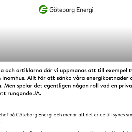
Vad vill du söka efter?
.
hålla med ene
na och artiklarna där vi uppmanas att till exempel 
inomhus. Allt för att sänka våra energikostnader oc
skillnad
. Men spelar det egentligen någon roll vad en priv
ett rungande JA.
schef på Göteborg Energi och menar att det är de till synes s
.